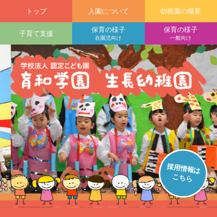
トップ
入園について
幼稚園の概要
保育の様子
保育の様子
子育て支援
在園児向け
一般向け
採用情報は
こちら