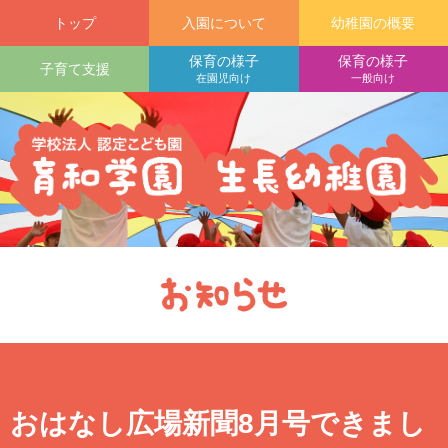
トップ
入園について
幼稚園の概要
保育の様子
保育の様子
子育て支援
在園児向け
一般向け
おはなし広場新聞8月号できまし