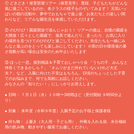
① どきどき！保育部屋ツアー（保育見学） 普段、子どもたちがどんな
風に過ごしているのか、各クラスの様子をのぞいてみます！ 元気いっ
ぱいの朝の活動や、夢中でおもちゃで遊ぶ姿、お友だちとの楽しい関
わりなど、リアルな園生活を体感していただけます。
② のびのび！園庭開放で遊んじゃおう！ ツアーの後は、自慢の園庭を
大開放！広々とした園庭で、遊具で遊んだり、走ったり、お気に入り
の場所を見つけてのびのびと過ごしてください。先生たちも一緒にみ
んなと遊ぶのをとっても楽しみにしています！ ※雨の日や環境省の暑
さ指数が高い場合は安全のため中止いたします
③ ほっと一息。個別相談＆子育ておしゃべり会 「うちの子、みんなと
仲良くできるかしら？」「オムツがまだ外れていないけれど大丈
夫？」など、入園に向けた不安はもちろん、日頃のちょっとした子育
てのお悩みまで、何でも気軽にお話しください。
みなさんの「知りたい！」にしっかりお答えします。
● 日時： ７月１日（水）１０時〜1時間ほど（受付開始 ９時50分よ
り）
● 対象： 来年度（令和９年度）入園予定のお子様と保護者様
● 持ち物： 上履き（大人用・子ども用）、外靴を入れる袋、水分補給
用の飲み物、動きやすい服装でお越しください。