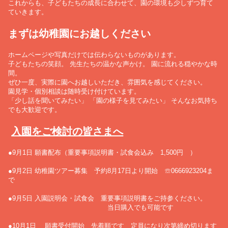
これからも、子どもたちの成長に合わせて、園の環境も少しずつ育て
ていきます。
まずは幼稚園にお越しください
ホームページや写真だけでは伝わらないものがあります。
子どもたちの笑顔。 先生たちの温かな声かけ。 園に流れる穏やかな時
間。
ぜひ一度、実際に園へお越しいただき、雰囲気を感じてください。
園見学・個別相談は随時受け付けています。
「少し話を聞いてみたい」 「園の様子を見てみたい」 そんなお気持ち
でも大歓迎です。
入園をご検討の皆さまへ
●9月1日 願書配布（重要事項説明書・試食会込み 1,500円 ）
●9月2日 幼稚園ツアー募集 予約8月17日より開始 ☏0666923204ま
で
●9月5日 入園説明会・試食会 重要事項説明書をご持参ください。
当日購入でも可能です
●10月1日 願書受付開始 先着順です 定員になり次第締め切ります