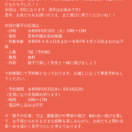
どもたちでした！！
次回は、9月になります。(8月はお休みです)
是非、お友だちをお誘いのうえ、また遊びに来てくださいね！！
次回の親子の広場は・・
・日時 令和8年9月15日（火）10時〜11時
・場所 育和学園生長幼稚園
・対象年齢 令和5年４月２日生まれ〜令和7年４月１日生まれのお子
様
・人数 7組（予約制）
・費用 無料
・内容 親子で楽しく先生と一緒に遊びましょう
※幼稚園にて予約制となっております。お越しになって事前予約をし
てください。
・予約期間 令和8年9月3日(木)～9月14日(月)
（定員になり次第締め切ります）
・時間 10時〜17時
・電話申し込みは不可
※「親子の広場」では、園庭遊びや季節の遊び、触れ合い遊びを通し
て、お子様たちがさまざまな経験を楽しみながら、お友だちと関わる
第一歩を温かく見守りたいと考えております。