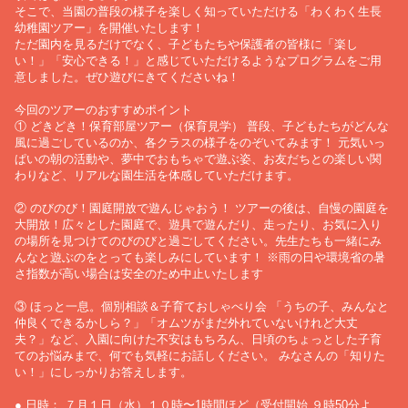
そこで、当園の普段の様子を楽しく知っていただける「わくわく生長
幼稚園ツアー」を開催いたします！
ただ園内を見るだけでなく、子どもたちや保護者の皆様に「楽し
い！」「安心できる！」と感じていただけるようなプログラムをご用
意しました。ぜひ遊びにきてくださいね！
今回のツアーのおすすめポイント
① どきどき！保育部屋ツアー（保育見学） 普段、子どもたちがどんな
風に過ごしているのか、各クラスの様子をのぞいてみます！ 元気いっ
ぱいの朝の活動や、夢中でおもちゃで遊ぶ姿、お友だちとの楽しい関
わりなど、リアルな園生活を体感していただけます。
② のびのび！園庭開放で遊んじゃおう！ ツアーの後は、自慢の園庭を
大開放！広々とした園庭で、遊具で遊んだり、走ったり、お気に入り
の場所を見つけてのびのびと過ごしてください。先生たちも一緒にみ
んなと遊ぶのをとっても楽しみにしています！ ※雨の日や環境省の暑
さ指数が高い場合は安全のため中止いたします
③ ほっと一息。個別相談＆子育ておしゃべり会 「うちの子、みんなと
仲良くできるかしら？」「オムツがまだ外れていないけれど大丈
夫？」など、入園に向けた不安はもちろん、日頃のちょっとした子育
てのお悩みまで、何でも気軽にお話しください。 みなさんの「知りた
い！」にしっかりお答えします。
● 日時： ７月１日（水）１０時〜1時間ほど（受付開始 ９時50分よ