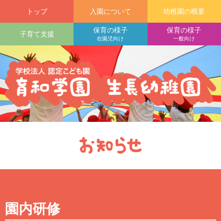
トップ
入園について
幼稚園の概要
保育の様子
保育の様子
子育て支援
在園児向け
一般向け
園内研修