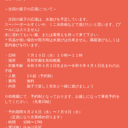
～次回の親子の広場について～
次回の親子の広場は、水遊びを予定しています。
スーパーボールすくいや、ミニ水鉄砲などで遊びたいと思います。(プ
ールには入りません)
水に濡れてもいい服、または着替えを持って来て下さい。
＊気温が低い場合や雨天時は水遊びは出来ません。園庭遊びもしくは
室内遊びを行います。
・日時 ７月１０日（水）１０時〜１１時
・場所 育和学園生長幼稚園
・対象年齢 令和３年４月２日生まれ〜令和５年４月１日生まれのお
子様
・人数 1０組（予約制）
・費用 無料
・内容 親子で楽しく先生と一緒に遊びましょう
※幼稚園にて、予約制となっております。お越しになって事前予約を
してください。（先着10組）
・予約期間６月２６日（水）〜７月９日（火）
（定員になり次第締め切ります）
・時間 10時〜17時
・電話申し込みは不可