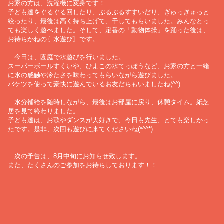
お家の方は、洗濯機に変身です！
子ども達をぐるぐる回したり、ぶるぶるすすいだり、ぎゅっぎゅっと
絞ったり、最後は高く持ち上げて、干してもらいました。みんなとっ
ても楽しく遊べました。そして、定番の「動物体操」を踊った後は、
お待ちかねの〖水遊び〗です。
今日は、園庭で水遊びを行いました。
スーパーボールすくいや、ひよこの水てっぽうなど、お家の方と一緒
に水の感触や冷たさを味わってもらいながら遊びました。
バケツを使って豪快に遊んでいるお友だちもいましたね(^^)
水分補給を随時しながら、最後はお部屋に戻り、休憩タイム。紙芝
居を見て終わりました。
子ども達は、お歌やダンスが大好きで、今日も先生、とても楽しかっ
たです。是非、次回も遊びに来てくださいね(*^^*)
次の予告は、8月中旬にお知らせ致します。
また、たくさんのご参加をお待ちしております！！